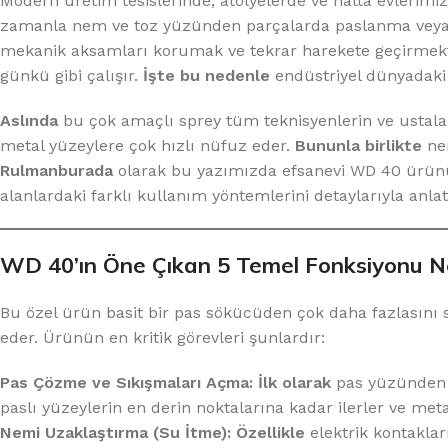
Modern üretim tesislerinde, atölyelerde ve hatta evleri
zamanla nem ve toz yüzünden parçalarda paslanma veya
mekanik aksamları korumak ve tekrar harekete geçirmektir
günkü gibi çalışır.
İşte bu nedenle
endüstriyel dünyadaki
Aslında
bu çok amaçlı sprey tüm teknisyenlerin ve ustala
metal yüzeylere çok hızlı nüfuz eder.
Bununla birlikte
nem
Rulmanburada
olarak bu yazımızda efsanevi WD 40 ürünün
alanlardaki farklı kullanım yöntemlerini detaylarıyla anlat
WD 40’ın Öne Çıkan 5 Temel Fonksiyonu Ne
Bu özel ürün basit bir pas sökücüden çok daha fazlasını 
eder. Ürünün en kritik görevleri şunlardır:
Pas Çözme ve Sıkışmaları Açma:
İlk olarak
pas yüzünden 
paslı yüzeylerin en derin noktalarına kadar ilerler ve meta
Nemi Uzaklaştırma (Su İtme):
Özellikle
elektrik kontaklar