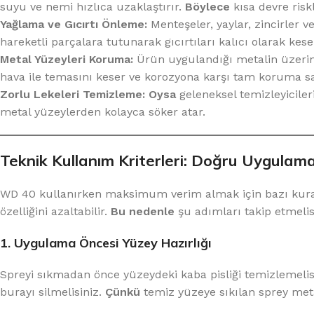
suyu ve nemi hızlıca uzaklaştırır.
Böylece
kısa devre risk
Yağlama ve Gıcırtı Önleme:
Menteşeler, yaylar, zincirler 
hareketli parçalara tutunarak gıcırtıları kalıcı olarak kese
Metal Yüzeyleri Koruma:
Ürün uygulandığı metalin üzerin
hava ile temasını keser ve korozyona karşı tam koruma sa
Zorlu Lekeleri Temizleme:
Oysa
geleneksel temizleyicileri
metal yüzeylerden kolayca söker atar.
Teknik Kullanım Kriterleri: Doğru Uygulama 
WD 40 kullanırken maksimum verim almak için bazı kural
özelliğini azaltabilir.
Bu nedenle
şu adımları takip etmelis
1. Uygulama Öncesi Yüzey Hazırlığı
Spreyi sıkmadan önce yüzeydeki kaba pisliği temizlemelis
burayı silmelisiniz.
Çünkü
temiz yüzeye sıkılan sprey meta