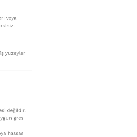
eri veya
siniz.
iş yüzeyler
i değildir.
uygun gres
veya hassas