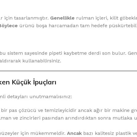
r için tasarlanmıştır.
Genellikle
rulman içleri, kilit göbekl
Böylece
ürünü boşa harcamadan tam hedefe püskürtebilir
bu sistem sayesinde pipeti kaybetme derdi son bulur. Gen
kaldırarak kullanabilirsiniz.
en Küçük İpuçları
mli detayları unutmamalısınız:
ir pas çözücü ve temizleyicidir ancak ağır bir makine gres
lman ve zincirleri pasından arındırdıktan sonra mutlaka 
yüzeyler için mükemmeldir.
Ancak
bazı kalitesiz plastik 