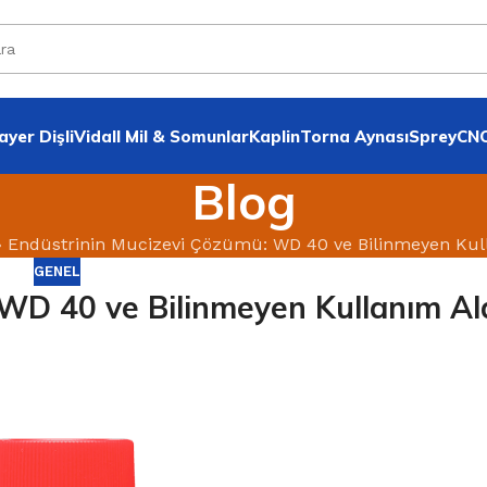
yer Dişli
VidalI Mil & Somunlar
Kaplin
Torna Aynası
Sprey
CNC
Blog
»
Endüstrinin Mucizevi Çözümü: WD 40 ve Bilinmeyen Kull
GENEL
WD 40 ve Bilinmeyen Kullanım Al