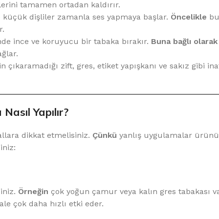
lerini tamamen ortadan kaldırır.
ve küçük dişliler zamanla ses yapmaya başlar.
Öncelikle
bu
r.
de ince ve koruyucu bir tabaka bırakır.
Buna bağlı olarak
ğlar.
n çıkaramadığı zift, gres, etiket yapışkanı ve sakız gibi ina
Nasıl Yapılır?
lara dikkat etmelisiniz.
Çünkü
yanlış uygulamalar ürün
iniz:
iniz.
Örneğin
çok yoğun çamur veya kalın gres tabakası v
le çok daha hızlı etki eder.