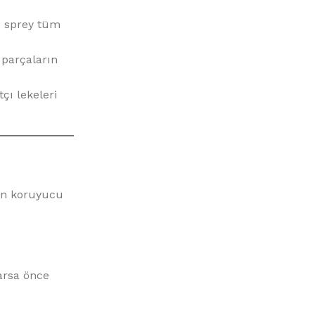
 sprey tüm
parçaların
tçı lekeleri
ün koruyucu
arsa önce