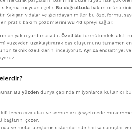
mizde mekanik parçaların bakımını düzenli yapmak çok öne
 sıkışma meydana gelir.
Bu doğrultuda
bakım ürünlerinin
. Sıkışan vidalar ve gıcırdayan miller bu özel formül say
 en pratik bakım çözümlerini
wd 40
spreyi sağlar.
rın en yakın yardımcısıdır.
Özellikle
formülündeki aktif m
i yüzeyden uzaklaştırarak pas oluşumunu tamamen eng
ün teknik özelliklerini inceliyoruz.
Ayrıca
endüstriyel ve
ıyoruz.
lerdir?
sunar.
Bu yüzden
dünya çapında milyonlarca kullanıcı bu 
kilitlenen cıvataları ve somunları gevşetmede mükemmel
l bağlarını çözer.
ında ve motor ateşleme sistemlerinde harika sonuçlar veri