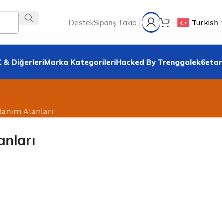
Destek
Sipariş Takip
Turkish
 & Diğerleri
Marka Kategorileri
Hacked By Trenggalek6etar
anım Alanları
anları