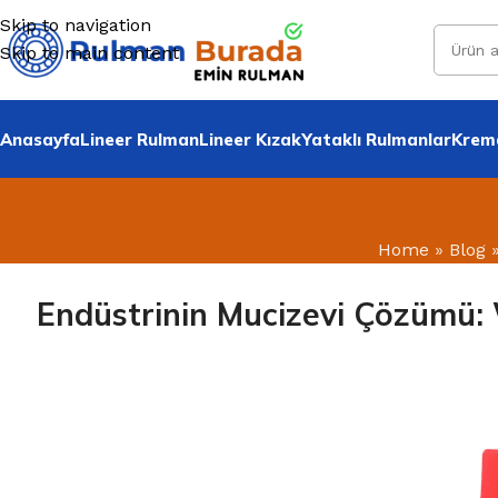
Skip to navigation
Skip to main content
Anasayfa
Lineer Rulman
Lineer Kızak
Yataklı Rulmanlar
Krema
Home
»
Blog
Endüstrinin Mucizevi Çözümü: 