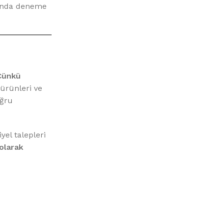
landa deneme
Çünkü
ürünleri ve
oğru
el talepleri
olarak