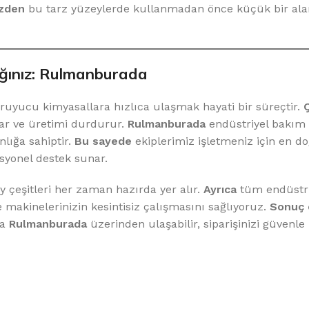
zden
bu tarz yüzeylerde kullanmadan önce küçük bir a
ağınız: Rulmanburada
ruyucu kimyasallara hızlıca ulaşmak hayati bir süreçtir.
ar ve üretimi durdurur.
Rulmanburada
endüstriyel bakım 
nlığa sahiptir.
Bu sayede
ekiplerimiz işletmeniz için en d
syonel destek sunar.
 çeşitleri her zaman hazırda yer alır.
Ayrıca
tüm endüstriy
e makinelerinizin kesintisiz çalışmasını sağlıyoruz.
Sonuç 
na
Rulmanburada
üzerinden ulaşabilir, siparişinizi güvenle