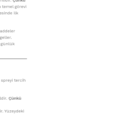
mlidir.
Çünkü
 temel görevi
esinde ilk
addeler
eller.
 günlük
spreyi tercih
dir.
Çünkü
r. Yüzeydeki