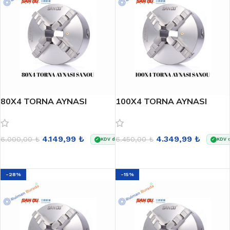
80X4 TORNA AYNASI
100X4 TORNA AYNASI
SANOU
SANOU
4.149,99
₺
4.349,99
₺
6.000,00
₺
6.450,00
₺
KDV dahildir
KDV d
✓
✓
SEPETE EKLE
SEPETE EKLE
-28%
-15%