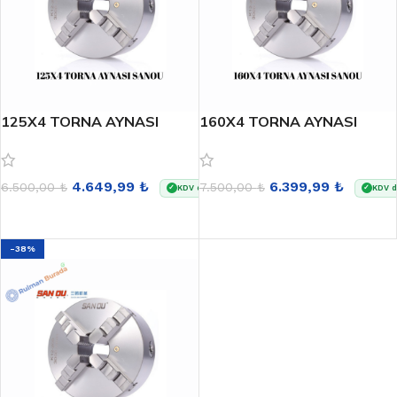
125X4 TORNA AYNASI
160X4 TORNA AYNASI
SANOU
SANOU
4.649,99
₺
6.399,99
₺
6.500,00
₺
7.500,00
₺
KDV dahildir
KDV d
✓
✓
SEPETE EKLE
DEVAMINI OKU
-38%