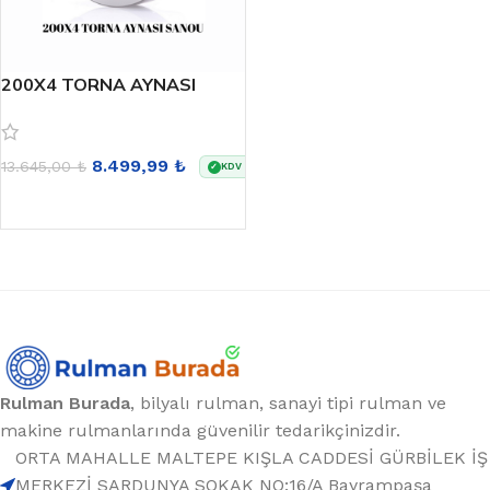
200X4 TORNA AYNASI
SANOU
8.499,99
₺
13.645,00
₺
KDV dahildir
✓
DEVAMINI OKU
Rulman Burada
, bilyalı rulman, sanayi tipi rulman ve
makine rulmanlarında güvenilir tedarikçinizdir.
ORTA MAHALLE MALTEPE KIŞLA CADDESİ GÜRBİLEK İŞ
MERKEZİ SARDUNYA SOKAK NO:16/A Bayrampaşa