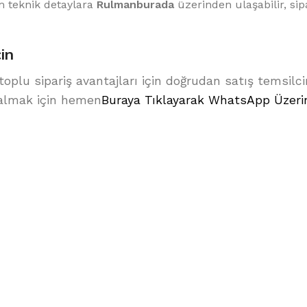
 teknik detaylara
Rulmanburada
üzerinden ulaşabilir, sipa
çin
 toplu sipariş avantajları için doğrudan satış temsilc
if almak için hemen
Buraya Tıklayarak WhatsApp Üzer