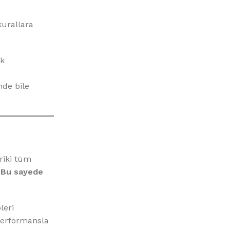
urallara
ak
de bile
riki tüm
.
Bu sayede
leri
performansla