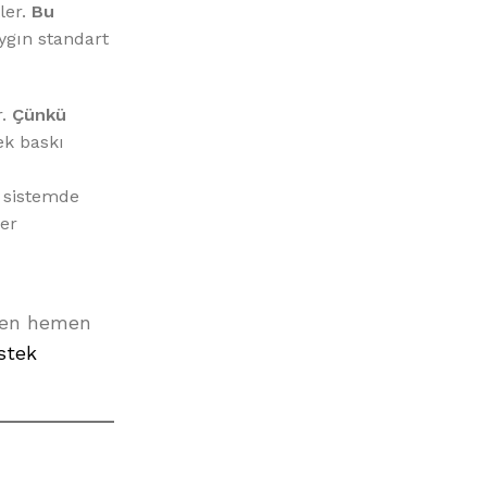
ler.
Bu
ygın standart
r.
Çünkü
ek baskı
u sistemde
eer
eden hemen
stek