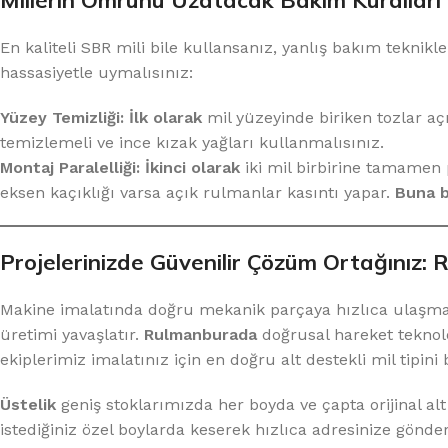
En kaliteli SBR mili bile kullansanız, yanlış bakım teknik
hassasiyetle uymalısınız:
Yüzey Temizliği:
İlk olarak
mil yüzeyinde biriken tozlar aç
temizlemeli ve ince kızak yağları kullanmalısınız.
Montaj Paralelliği:
İkinci olarak
iki mil birbirine tamamen 
eksen kaçıklığı varsa açık rulmanlar kasıntı yapar.
Buna b
Projelerinizde Güvenilir Çözüm Ortağınız:
Makine imalatında doğru mekanik parçaya hızlıca ulaşmak 
üretimi yavaşlatır.
Rulmanburada
doğrusal hareket teknoloj
ekiplerimiz imalatınız için en doğru alt destekli mil tipin
Üstelik
geniş stoklarımızda her boyda ve çapta orijinal alt 
istediğiniz özel boylarda keserek hızlıca adresinize gönde