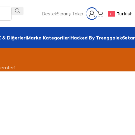
Destek
Sipariş Takip
Turkish
 & Diğerleri
Marka Kategorileri
Hacked By Trenggalek6etar
temleri