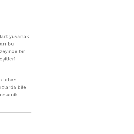
art yuvarlak
arı bu
zeyinde bir
şitleri
 taban
ızlarda bile
ekanik