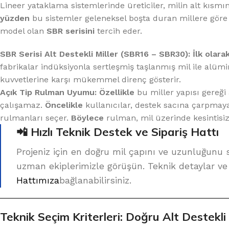
Lineer yataklama sistemlerinde üreticiler, milin alt kıs
yüzden
bu sistemler geleneksel boşta duran millere göre ç
model olan
SBR serisini
tercih eder.
SBR Serisi Alt Destekli Miller (SBR16 – SBR30):
İlk olara
fabrikalar indüksiyonla sertleşmiş taşlanmış mil ile alümi
kuvvetlerine karşı mükemmel direnç gösterir.
Açık Tip Rulman Uyumu:
Özellikle
bu miller yapısı gereği
çalışamaz.
Öncelikle
kullanıcılar, destek sacına çarpmayan
rulmanları seçer.
Böylece
rulman, mil üzerinde kesintisiz
📲 Hızlı Teknik Destek ve Sipariş Hattı
Projeniz için en doğru mil çapını ve uzunluğu
uzman ekiplerimizle görüşün. Teknik detaylar ve
Hattımıza
bağlanabilirsiniz.
Teknik Seçim Kriterleri: Doğru Alt Destekli