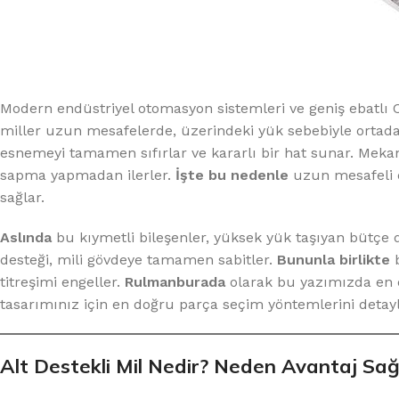
Modern endüstriyel otomasyon sistemleri ve geniş ebatlı 
miller uzun mesafelerde, üzerindeki yük sebebiyle ortad
esnemeyi tamamen sıfırlar ve kararlı bir hat sunar. Meka
sapma yapmadan ilerler.
İşte bu nedenle
uzun mesafeli e
sağlar.
Aslında
bu kıymetli bileşenler, yüksek yük taşıyan bütçe d
desteği, mili gövdeye tamamen sabitler.
Bununla birlikte
b
titreşimi engeller.
Rulmanburada
olarak bu yazımızda en ço
tasarımınız için en doğru parça seçim yöntemlerini detayl
Alt Destekli Mil Nedir? Neden Avantaj Sağ