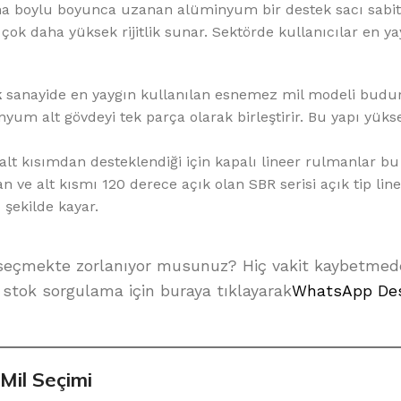
mına boylu boyunca uzanan alüminyum bir destek sacı sabit
ok daha yüksek rijitlik sunar. Sektörde kullanıcılar en ya
k
sanayide en yaygın kullanılan esnemez mil modeli budu
nyum alt gövdeyi tek parça olarak birleştirir. Bu yapı yüks
 alt kısımdan desteklendiği için kapalı lineer rulmanlar b
 ve alt kısmı 120 derece açık olan SBR serisi açık tip lin
 şekilde kayar.
nu seçmekte zorlanıyor musunuz? Hiç vakit kaybetm
 stok sorgulama için buraya tıklayarak
WhatsApp De
 Mil Seçimi