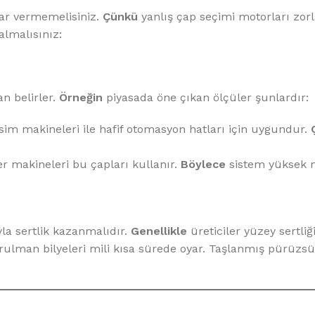
rar vermemelisiniz.
Çünkü
yanlış çap seçimi motorları zorla
almalısınız:
an belirler.
Örneğin
piyasada öne çıkan ölçüler şunlardır:
im makineleri ile hafif otomasyon hatları için uygundur.
 makineleri bu çapları kullanır.
Böylece
sistem yüksek
yla sertlik kazanmalıdır.
Genellikle
üreticiler yüzey sertli
ulman bilyeleri mili kısa sürede oyar. Taşlanmış pürüzsü