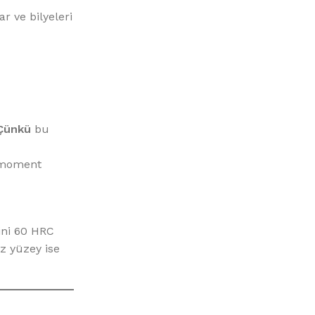
r ve bilyeleri
Çünkü
bu
 moment
ğini 60 HRC
z yüzey ise