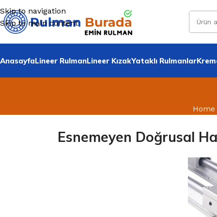
Skip to navigation
Skip to main content
Anasayfa
Lineer Rulman
Lineer Kızak
Yataklı Rulmanlar
Krema
Home
Esnemeyen Doğrusal Hare