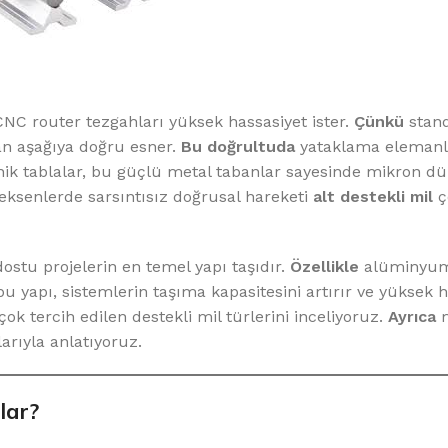
CNC router tezgahları yüksek hassasiyet ister.
Çünkü
stand
an aşağıya doğru esner.
Bu doğrultuda
yataklama elemanl
nik tablalar, bu güçlü metal tabanlar sayesinde mikron dü
ksenlerde sarsıntısız doğrusal hareketi
alt destekli mil
çe
ostu projelerin en temel yapı taşıdır.
Özellikle
alüminyum
u yapı, sistemlerin taşıma kapasitesini artırır ve yüksek h
k tercih edilen destekli mil türlerini inceliyoruz.
Ayrıca
m
arıyla anlatıyoruz.
lar?