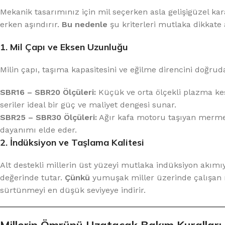
Mekanik tasarımınız için mil seçerken asla gelişigüzel ka
erken aşındırır.
Bu nedenle
şu kriterleri mutlaka dikkate 
1. Mil Çapı ve Eksen Uzunluğu
Milin çapı, taşıma kapasitesini ve eğilme direncini doğrud
SBR16 – SBR20 Ölçüleri:
Küçük ve orta ölçekli plazma kes
seriler ideal bir güç ve maliyet dengesi sunar.
SBR25 – SBR30 Ölçüleri:
Ağır kafa motoru taşıyan mermer
dayanımı elde eder.
2. İndüksiyon ve Taşlama Kalitesi
Alt destekli millerin üst yüzeyi mutlaka indüksiyon akımı
değerinde tutar.
Çünkü
yumuşak miller üzerinde çalışan r
sürtünmeyi en düşük seviyeye indirir.
Millerin Ömrünü Uzatacak Bakım Kuralları