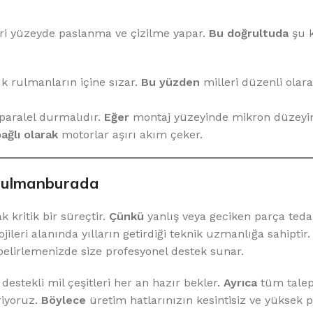
leri yüzeyde paslanma ve çizilme yapar.
Bu doğrultuda
şu k
ık rulmanların içine sızar.
Bu yüzden
milleri düzenli olar
paralel durmalıdır.
Eğer
montaj yüzeyinde mikron düzeyin
ağlı olarak
motorlar aşırı akım çeker.
 Rulmanburada
kritik bir süreçtir.
Çünkü
yanlış veya geciken parça teda
ileri alanında yılların getirdiği teknik uzmanlığa sahiptir
i belirlemenizde size profesyonel destek sunar.
destekli mil çeşitleri her an hazır bekler.
Ayrıca
tüm talep
riyoruz.
Böylece
üretim hatlarınızın kesintisiz ve yüksek 