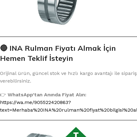
🔴 INA Rulman Fiyatı Almak İçin
Hemen Teklif İsteyin
Orijinal ürün, güncel stok ve hızlı kargo avantajı ile sipariş
verebilirsiniz.
👉
WhatsApp’tan Anında Fiyat Alın:
https://wa.me/905522420863?
text=Merhaba%20INA%20rulman%20fiyat%20bilgisi%20a