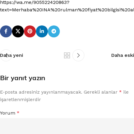
https://wa.me/905522420863?
text=Merhaba%20INA%20rulman%20fiyat%20bilgisi%20a
Daha yeni
Daha eski
Bir yanıt yazın
E-posta adresiniz yayınlanmayacak.
Gerekli alanlar
*
ile
işaretlenmişlerdir
Yorum
*