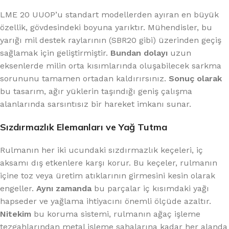
LME 20 UUOP’u standart modellerden ayıran en büyük
özellik, gövdesindeki boyuna yarıktır. Mühendisler, bu
yarığı mil destek raylarının (SBR20 gibi) üzerinden geçiş
sağlamak için geliştirmiştir.
Bundan dolayı
uzun
eksenlerde milin orta kısımlarında oluşabilecek sarkma
sorununu tamamen ortadan kaldırırsınız.
Sonuç olarak
bu tasarım, ağır yüklerin taşındığı geniş çalışma
alanlarında sarsıntısız bir hareket imkanı sunar.
Sızdırmazlık Elemanları ve Yağ Tutma
Rulmanın her iki ucundaki sızdırmazlık keçeleri, iç
aksamı dış etkenlere karşı korur. Bu keçeler, rulmanın
içine toz veya üretim atıklarının girmesini kesin olarak
engeller.
Aynı zamanda
bu parçalar iç kısımdaki yağı
hapseder ve yağlama ihtiyacını önemli ölçüde azaltır.
Nitekim
bu koruma sistemi, rulmanın ağaç işleme
tezgahlarından metal işleme sahalarına kadar her alanda