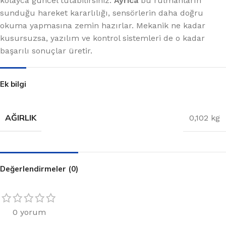
kolayca güncel tutabilirsiniz.
Ayrıca
bu rulmanların
sunduğu hareket kararlılığı, sensörlerin daha doğru
okuma yapmasına zemin hazırlar. Mekanik ne kadar
kusursuzsa, yazılım ve kontrol sistemleri de o kadar
başarılı sonuçlar üretir.
Ek bilgi
AĞIRLIK
0,102 kg
Değerlendirmeler (0)
0 yorum