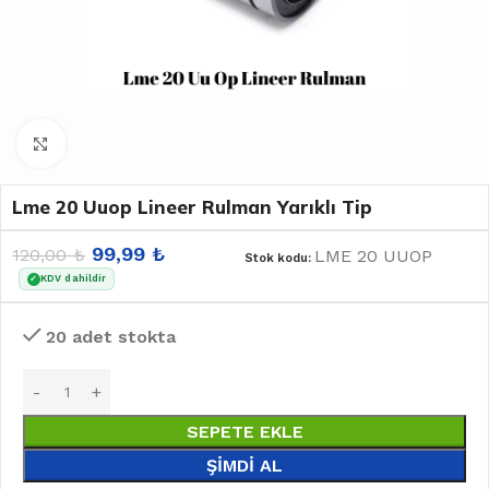
Büyütmek için tıklayın
Lme 20 Uuop Lineer Rulman Yarıklı Tip
99,99
₺
120,00
₺
LME 20 UUOP
Stok kodu:
KDV dahildir
✓
20 adet stokta
SEPETE EKLE
ŞIMDI AL