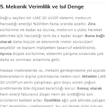
5. Mekanik Verimlilik ve Isıl Denge
Doğru seçilen bir LME 20 UUOP sistemi, motorun
harcadığı enerjiyi %20’den fazla oranda azaltır.
Zira
sürtünme ne kadar az olursa, motorun o yükü hareket
ettirmek için harcadığı tork da o kadar düşer.
Buna bağlı
olarak
daha küçük ve ekonomik motor sürücüleri
seçebilir ve toplam maliyetten tasarruf edebilirsiniz.
Ayrıca
düşük sürtünme, sistemin çalışma sırasında çok
daha az ısınması anlamına gelir.
Hassas makinelerde ısı, metalin genleşmesine yol açarak
toleransların dışına çıkılmasına neden olur.
Nitekim
LME
20 UUOP’un serin çalışması, gün boyu süren yoğun
üretimlerde bile ölçüsel kararlılığı korur.
Sonuç olarak
hem enerji faturanız düşer hem de ürettiğiniz son
ürünlerin kalitesi artar.
Özellikle
ağır yük altında çalışan
CNC tezgahları üretiyorsanız, bu ısıl denge sizin için en