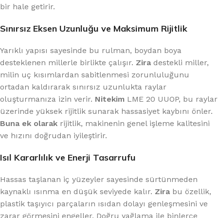
bir hale getirir.
Sınırsız Eksen Uzunluğu ve Maksimum Rijitlik
Yarıklı yapısı sayesinde bu rulman, boydan boya
desteklenen millerle birlikte çalışır.
Zira
destekli miller,
milin uç kısımlardan sabitlenmesi zorunluluğunu
ortadan kaldırarak sınırsız uzunlukta raylar
oluşturmanıza izin verir.
Nitekim
LME 20 UUOP, bu raylar
üzerinde yüksek rijitlik sunarak hassasiyet kaybını önler.
Buna ek olarak
rijitlik, makinenin genel işleme kalitesini
ve hızını doğrudan iyileştirir.
Isıl Kararlılık ve Enerji Tasarrufu
Hassas taşlanan iç yüzeyler sayesinde sürtünmeden
kaynaklı ısınma en düşük seviyede kalır.
Zira
bu özellik,
plastik taşıyıcı parçaların ısıdan dolayı genleşmesini ve
zarar görmesini engeller. Doğru yağlama ile binlerce