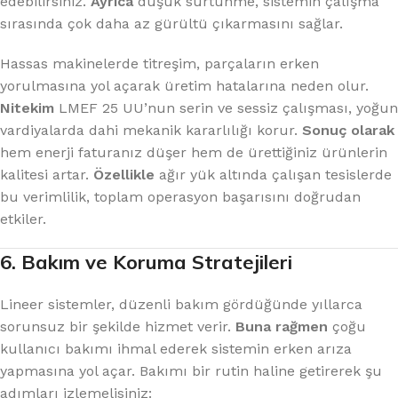
edebilirsiniz.
Ayrıca
düşük sürtünme, sistemin çalışma
sırasında çok daha az gürültü çıkarmasını sağlar.
Hassas makinelerde titreşim, parçaların erken
yorulmasına yol açarak üretim hatalarına neden olur.
Nitekim
LMEF 25 UU’nun serin ve sessiz çalışması, yoğun
vardiyalarda dahi mekanik kararlılığı korur.
Sonuç olarak
hem enerji faturanız düşer hem de ürettiğiniz ürünlerin
kalitesi artar.
Özellikle
ağır yük altında çalışan tesislerde
bu verimlilik, toplam operasyon başarısını doğrudan
etkiler.
6. Bakım ve Koruma Stratejileri
Lineer sistemler, düzenli bakım gördüğünde yıllarca
sorunsuz bir şekilde hizmet verir.
Buna rağmen
çoğu
kullanıcı bakımı ihmal ederek sistemin erken arıza
yapmasına yol açar. Bakımı bir rutin haline getirerek şu
adımları izlemelisiniz: