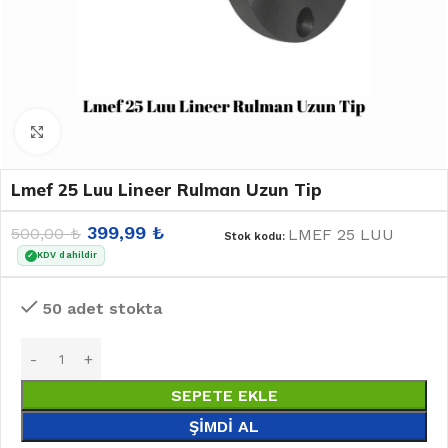
Büyütmek için tıklayın
Lmef 25 Luu Lineer Rulman Uzun Tip
399,99
₺
500,00
₺
LMEF 25 LUU
Stok kodu:
KDV dahildir
✓
50 adet stokta
SEPETE EKLE
ŞIMDI AL