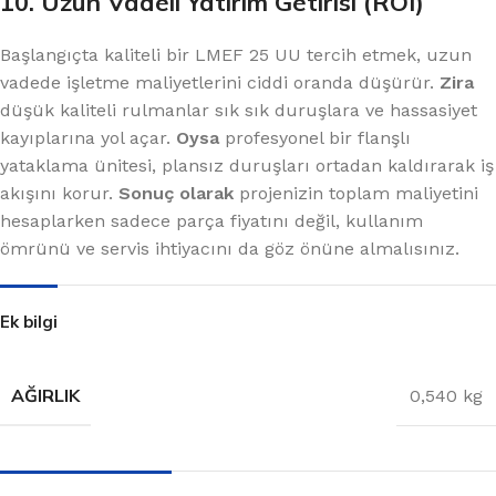
10. Uzun Vadeli Yatırım Getirisi (ROI)
Başlangıçta kaliteli bir LMEF 25 UU tercih etmek, uzun
vadede işletme maliyetlerini ciddi oranda düşürür.
Zira
düşük kaliteli rulmanlar sık sık duruşlara ve hassasiyet
kayıplarına yol açar.
Oysa
profesyonel bir flanşlı
yataklama ünitesi, plansız duruşları ortadan kaldırarak iş
akışını korur.
Sonuç olarak
projenizin toplam maliyetini
hesaplarken sadece parça fiyatını değil, kullanım
ömrünü ve servis ihtiyacını da göz önüne almalısınız.
Ek bilgi
AĞIRLIK
0,540 kg