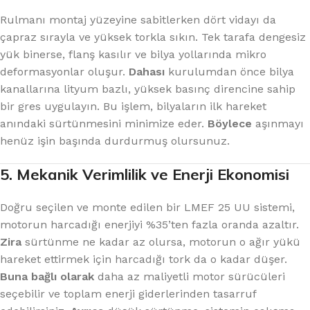
Rulmanı montaj yüzeyine sabitlerken dört vidayı da
çapraz sırayla ve yüksek torkla sıkın. Tek tarafa dengesiz
yük binerse, flanş kasılır ve bilya yollarında mikro
deformasyonlar oluşur.
Dahası
kurulumdan önce bilya
kanallarına lityum bazlı, yüksek basınç direncine sahip
bir gres uygulayın. Bu işlem, bilyaların ilk hareket
anındaki sürtünmesini minimize eder.
Böylece
aşınmayı
henüz işin başında durdurmuş olursunuz.
5. Mekanik Verimlilik ve Enerji Ekonomisi
Doğru seçilen ve monte edilen bir LMEF 25 UU sistemi,
motorun harcadığı enerjiyi %35’ten fazla oranda azaltır.
Zira
sürtünme ne kadar az olursa, motorun o ağır yükü
hareket ettirmek için harcadığı tork da o kadar düşer.
Buna bağlı olarak
daha az maliyetli motor sürücüleri
seçebilir ve toplam enerji giderlerinden tasarruf