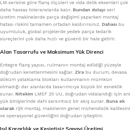
LM serisine göre flanş ölçüleri ve vida delik eksenleri çok
daha hassas toleranslarda kalır.
Bundan dolayı
seri
üretim makinelerde parça değişimi yaparken montaj
hatası riskini tamamen ortadan kaldırırsınız.
Dahası
bu
uyumluluk, global projelerde yedek parça tedarik
süreçlerini çok daha hızlı ve güvenli bir hale getirir.
Alan Tasarrufu ve Maksimum Yük Direnci
Entegre flanş yapısı, rulmanın montaj edildiği yüzeyle
doğrudan kenetlenmesini sağlar.
Zira
bu durum, devasa
döküm yataklama blokları kullanmanın mümkün
olmadığı dar alanlarda tasarımcıya büyük bir esneklik
sunar.
Nitekim
LMEF 25 UU, doğrudan vidalandığı için ani
yük binişlerinde dahi sarsıntısız bir akış sunar.
Buna ek
olarak
rijit montaj, makinenin genel mühendislik kalitesini
ve operasyonel güvenliğini doğrudan iyileştirir.
Isıl Kararlılık ve Kesintisiz Sanayi Üretimi