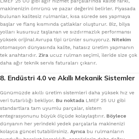
LMEF 25 UU gibi ağır hizmet parçalarında kalite farkı,
makinenizin ömrünü ve pazar değerini belirler. Piyasada
bulunan kalitesiz rulmanlar, kısa sürede ses yapmaya
başlar ve flanş kısmında çatlaklar oluşturur. Biz, bilya
yolları kusursuz taşlanan ve sızdırmazlık performansı
yüksek orijinal Avrupa tipi ürünler sunuyoruz.
Nitekim
otomasyon dünyasında kalite, hatasız üretim yapmanın
tek anahtarıdır.
Zira
ucuz rulman seçimi, ileride size çok
daha ağır teknik servis faturaları çıkarır.
8. Endüstri 4.0 ve Akıllı Mekanik Sistemler
Günümüzde akıllı üretim sistemleri daha yüksek hız ve
veri tutarlılığı bekliyor.
Bu noktada
LMEF 25 UU gibi
standartlara tam uyumlu parçalar, sistem
entegrasyonunu büyük ölçüde kolaylaştırır.
Böylece
dünyanın her yerindeki yedek parçalarla makinenizi
kolayca güncel tutabilirsiniz.
Ayrıca
bu rulmanların