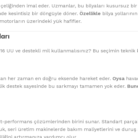
rom çeliğinden imal eder. Uzmanlar, bu bilyaları kusursuz
çinde kesintisiz bir döngüyle döner.
Özellikle
bilya yollarını
otorların üzerindeki yük hafifler.
arı
6 UU ve destekli mil kullanmalısınız? Bu seçimin teknik ka
lman her zaman en doğru eksende hareket eder.
Oysa
havad
elik destek sayesinde bu sarkmayı tamamen yok eder.
Bund
fiyat-performans çözümlerinden birini sunar. Standart p
, seri üretim makinelerde bakım maliyetlerini ve duruş 
iliğini artırmanıza yardımcı olur.