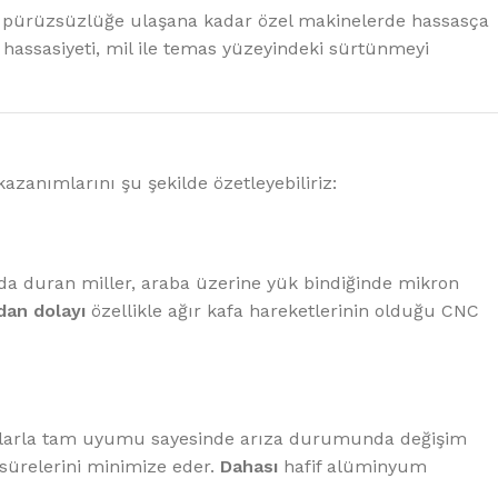
 bir pürüzsüzlüğe ulaşana kadar özel makinelerde hassasça
n hassasiyeti, mil ile temas yüzeyindeki sürtünmeyi
zanımlarını şu şekilde özetleyebiliriz:
a duran miller, araba üzerine yük bindiğinde mikron
an dolayı
özellikle ağır kafa hareketlerinin olduğu CNC
arçalarla tam uyumu sayesinde arıza durumunda değişim
sürelerini minimize eder.
Dahası
hafif alüminyum