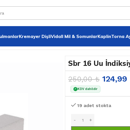
Rulmanlar
Kremayer Dişli
VidalI Mil & Somunlar
Kaplin
Torna A
ı
Sbr 16 Uu İndiksi
124,99
250,00
₺
KDV dahildir
✓
19 adet stokta