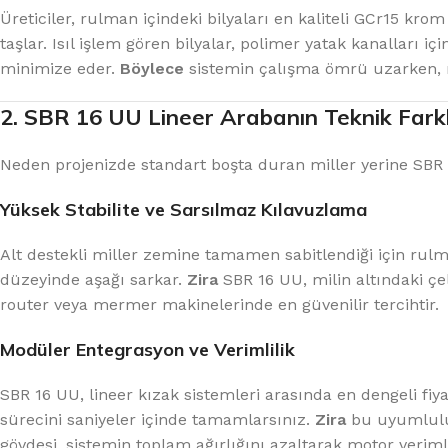
Üreticiler, rulman içindeki bilyaları en kaliteli GCr15 k
taşlar. Isıl işlem gören bilyalar, polimer yatak kanalları i
minimize eder.
Böylece
sistemin çalışma ömrü uzarken, m
2. SBR 16 UU Lineer Arabanın Teknik Farkl
Neden projenizde standart boşta duran miller yerine SBR 1
Yüksek Stabilite ve Sarsılmaz Kılavuzlama
Alt destekli miller zemine tamamen sabitlendiği için ru
düzeyinde aşağı sarkar.
Zira
SBR 16 UU, milin altındaki ç
router veya mermer makinelerinde en güvenilir tercihtir.
Modüler Entegrasyon ve Verimlilik
SBR 16 UU, lineer kızak sistemleri arasında en dengeli 
sürecini saniyeler içinde tamamlarsınız.
Zira
bu uyumluluk
gövdesi, sistemin toplam ağırlığını azaltarak motor veriml