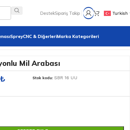
Destek
Sipariş Takip
Turkish
ynası
Sprey
CNC & Diğerleri
Marka Kategorileri
yonlu Mil Arabası
₺
SBR 16 UU
Stok kodu: