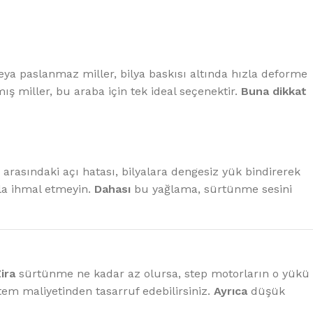
veya paslanmaz miller, bilya baskısı altında hızla deforme
ış miller, bu araba için tek ideal seçenektir.
Buna dikkat
 arasındaki açı hatası, bilyalara dengesiz yük bindirerek
la ihmal etmeyin.
Dahası
bu yağlama, sürtünme sesini
ira
sürtünme ne kadar az olursa, step motorların o yükü
tem maliyetinden tasarruf edebilirsiniz.
Ayrıca
düşük