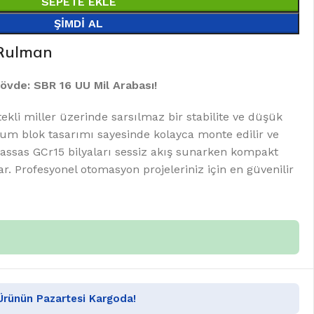
SEPETE EKLE
ŞIMDI AL
 Rulman
övde: SBR 16 UU Mil Arabası!
kli miller üzerinde sarsılmaz bir stabilite ve düşük
um blok tasarımı sayesinde kolayca monte edilir ve
Hassas GCr15 bilyaları sessiz akış sunarken kompakt
ar. Profesyonel otomasyon projeleriniz için en güvenilir
 Ürünün Pazartesi Kargoda!