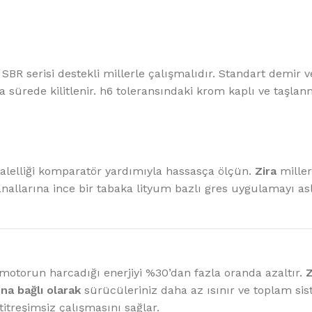
SBR serisi destekli millerle çalışmalıdır. Standart demir 
a sürede kilitlenir. h6 toleransındaki krom kaplı ve taşlanm
alelliği komparatör yardımıyla hassasça ölçün.
Zira
miller
allarına ince bir tabaka lityum bazlı gres uygulamayı as
 motorun harcadığı enerjiyi %30’dan fazla oranda azaltır.
Z
na bağlı olarak
sürücüleriniz daha az ısınır ve toplam sis
itreşimsiz çalışmasını sağlar.