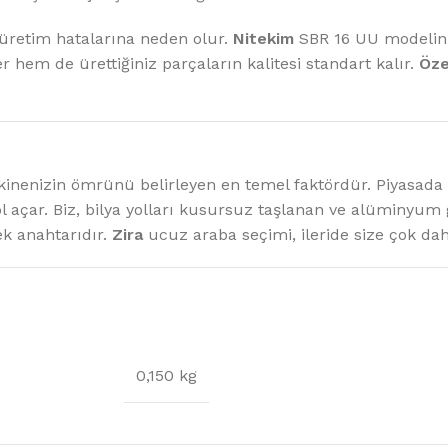
 üretim hatalarına neden olur.
Nitekim
SBR 16 UU modelinin
 hem de ürettiğiniz parçaların kalitesi standart kalır.
Öze
inenizin ömrünü belirleyen en temel faktördür. Piyasada b
ol açar. Biz, bilya yolları kusursuz taşlanan ve alüminyu
k anahtarıdır.
Zira
ucuz araba seçimi, ileride size çok daha
0,150 kg