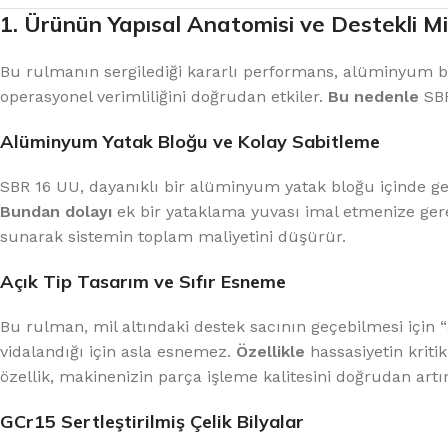
1. Ürünün Yapısal Anatomisi ve Destekli Mi
Bu rulmanın sergilediği kararlı performans, alüminyum bl
operasyonel verimliliğini doğrudan etkiler.
Bu nedenle
SBR
Alüminyum Yatak Bloğu ve Kolay Sabitleme
SBR 16 UU, dayanıklı bir alüminyum yatak bloğu içinde gel
Bundan dolayı
ek bir yataklama yuvası imal etmenize ge
sunarak sistemin toplam maliyetini düşürür.
Açık Tip Tasarım ve Sıfır Esneme
Bu rulman, mil altındaki destek sacının geçebilmesi için “a
vidalandığı için asla esnemez.
Özellikle
hassasiyetin kriti
özellik, makinenizin parça işleme kalitesini doğrudan artır
GCr15 Sertleştirilmiş Çelik Bilyalar