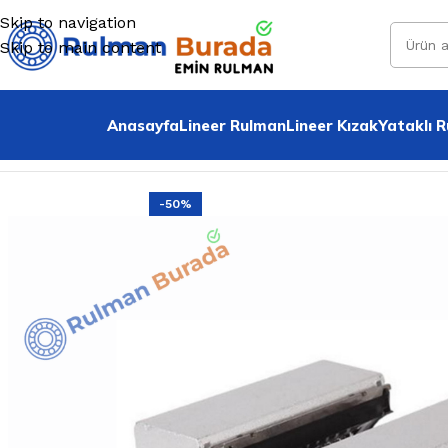
Skip to navigation
Skip to main content
Anasayfa
Lineer Rulman
Lineer Kızak
Yataklı 
Home
»
Tüm Ürünler
»
Sbr 16 Uu İndiksiyonlu Mil Arabas
-50%