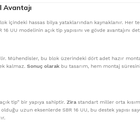
l Avantajı
ok içindeki hassas bilya yataklarından kaynaklanır. Her 
 16 UU modelinin açık tip yapısını ve gövde avantajını det
ir. Mühendisler, bu blok üzerindeki dört adet hazır montaj
rek kalmaz.
Sonuç olarak
bu tasarım, hem montaj süresini
çık tip” bir yapıya sahiptir.
Zira
standart miller orta kısı
k olduğu uzun eksenlerde SBR 16 UU, bu destek yapısı sayes
ır.