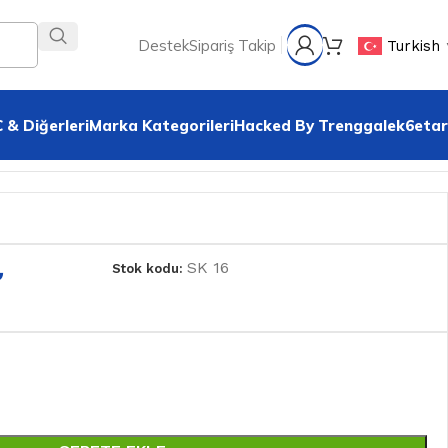
Destek
Sipariş Takip
Turkish
 & Diğerleri
Marka Kategorileri
Hacked By Trenggalek6etar
₺
SK 16
Stok kodu: