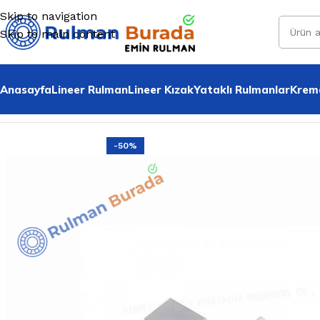
Skip to navigation
Skip to main content
Anasayfa
Lineer Rulman
Lineer Kızak
Yataklı Rulmanlar
Krema
Home
»
Tüm Ürünler
»
Sk 16 Mil Tutucu
-50%