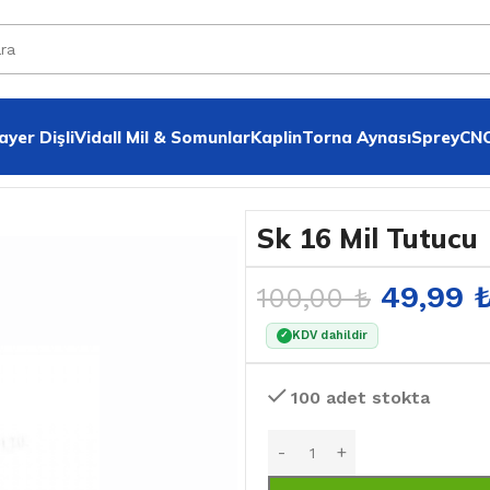
yer Dişli
VidalI Mil & Somunlar
Kaplin
Torna Aynası
Sprey
CNC
Sk 16 Mil Tutucu
49,99
100,00
₺
KDV dahildir
✓
100 adet stokta