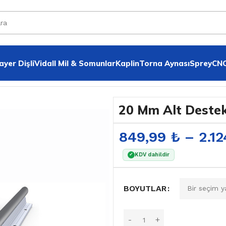
yer Dişli
VidalI Mil & Somunlar
Kaplin
Torna Aynası
Sprey
CNC
il
20 Mm Alt Destekl
849,99
₺
–
2.1
KDV dahildir
✓
BOYUTLAR