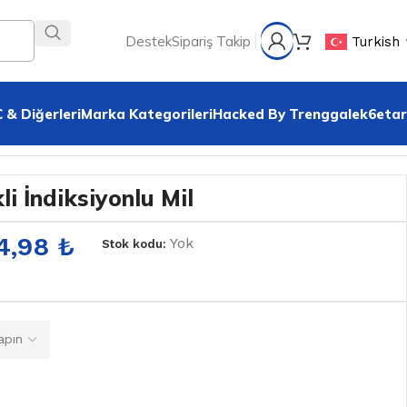
Destek
Sipariş Takip
Turkish
 & Diğerleri
Marka Kategorileri
Hacked By Trenggalek6etar
i İndiksiyonlu Mil
24,98
₺
Yok
Stok kodu: