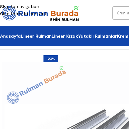
Skip to navigation
Skip to main content
Anasayfa
Lineer Rulman
Lineer Kızak
Yataklı Rulmanlar
Krema
Home
»
Tüm Ürünler
»
20 Mm Alt Destekli İndiksiyonlu M
-23%