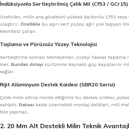
İndüksiyonla Sertleştirilmiş Çelik Mil (Cf53 / GCr15)
Üreticiler, milin ana gövdesini yüksek karbonlu Cf53 veya 
ulaştırır.
Özellikle
bu aşırı sert yüzey, ağır yük taşıyan li
kesintisiz çalışır.
Taşlama ve Pürüzsüz Yüzey Teknolojisi
Sertleştirme sonrası teknisyenler, yüzeyi hassas taşlam
iner.
Bundan dolayı
sürtünme kaynaklı güç kayıplarını min
sağlar.
Rijit Alüminyum Destek Kaidesi (SBR20 Serisi)
Çelik milin altına monte ettiğimiz bu destek ünitesi, yü
sahiptir.
Dahası
kaide üzerindeki montaj delikleri, mili m
bile yapmaz.
2. 20 Mm Alt Destekli Milin Teknik Avantajl