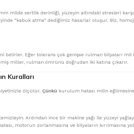
mm milde sertlik derinliği, yüzeyin altındaki stresleri kar
yinde “kabuk atma” dediğimiz hasarlar oluşur. Biz, homoje
ini belirler. Eğer tolerans çok genişse rulman bilyaları mi
çmiş miller, rulman ömrünü doğrudan iki katına çıkarır.
ın Kuralları
iyetinizle ölçülür.
Çünkü
kurulum hatası milin eğilmesine 
izleyin. Ardından ince bir makine yağı ile yüzeyi yağlayı
hatası, motorun zorlanmasına ve bilyaların kırılmasına yol