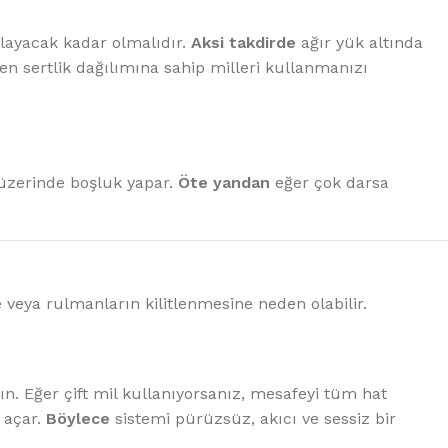
şılayacak kadar olmalıdır.
Aksi takdirde
ağır yük altında
n sertlik dağılımına sahip milleri kullanmanızı
l üzerinde boşluk yapar.
Öte yandan
eğer çok darsa
veya rulmanların kilitlenmesine neden olabilir.
n. Eğer çift mil kullanıyorsanız, mesafeyi tüm hat
 açar.
Böylece
sistemi pürüzsüz, akıcı ve sessiz bir