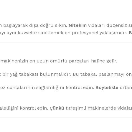
 başlayarak dışa doğru sıkın.
Nitekim
vidaları düzensiz s
ayı aynı kuvvette sabitlemek en profesyonel yaklaşımdır.
B
a makinenizin en uzun ömürlü parçaları haline gelir.
bir yağ tabakası bulunmalıdır. Bu tabaka, paslanmayı önl
oz contalarının sağlamlığını kontrol edin.
Böylelikle
ortam
lelliğini kontrol edin.
Çünkü
titreşimli makinelerde vidala