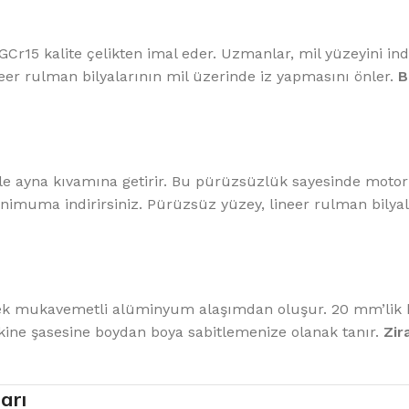
GCr15 kalite çelikten imal eder. Uzmanlar, mil yüzeyini in
neer rulman bilyalarının mil üzerinde iz yapmasını önler.
B
a ile ayna kıvamına getirir. Bu pürüzsüzlük sayesinde mo
imuma indirirsiniz. Pürüzsüz yüzey, lineer rulman bilyala
ksek mukavemetli alüminyum alaşımdan oluşur. 20 mm’lik b
akine şasesine boydan boya sabitlemenize olanak tanır.
Zir
arı