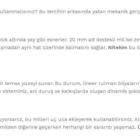
lanmalısınız? Bu tercihin arkasında yatan mekanik gerçekl
yük altında yay gibi esnerler. 20 mm alt destekli mil ise
aşmadan aynı hat üzerinde kalmasını sağlar.
Nitekim
bu öz
 temas yüzeyi sunar. Bu durum, lineer rulman bilyalarını
e
sisteminiz, ani duruş ve kalkışlarda oluşan dinamik şokla
orsanız, bu milleri uç uca ekleyerek kullanabilirsiniz. Al
 milden diğerine geçerken herhangi bir sarsıntı yaşamaz.
Ö