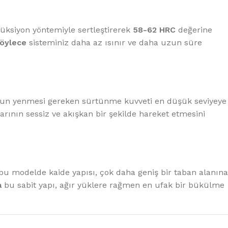
düksiyon yöntemiyle sertleştirerek
58-62 HRC
değerine
öylece
sisteminiz daha az ısınır ve daha uzun süre
torun yenmesi gereken sürtünme kuvveti en düşük seviyeye
rının sessiz ve akışkan bir şekilde hareket etmesini
u modelde kaide yapısı, çok daha geniş bir taban alanına
a
bu sabit yapı, ağır yüklere rağmen en ufak bir bükülme