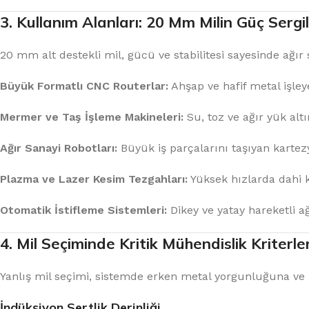
3. Kullanım Alanları: 20 Mm Milin Güç Sergi
20 mm alt destekli mil, gücü ve stabilitesi sayesinde ağır
Büyük Formatlı CNC Routerlar:
Ahşap ve hafif metal işley
Mermer ve Taş İşleme Makineleri:
Su, toz ve ağır yük alt
Ağır Sanayi Robotları:
Büyük iş parçalarını taşıyan kartez
Plazma ve Lazer Kesim Tezgahları:
Yüksek hızlarda dahi k
Otomatik İstifleme Sistemleri:
Dikey ve yatay hareketli a
4. Mil Seçiminde Kritik Mühendislik Kriterler
Yanlış mil seçimi, sistemde erken metal yorgunluğuna ve 
İndüksiyon Sertlik Derinliği