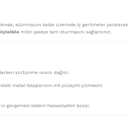
ıkmak, alüminyum kaide üzerinde iç gerilmeler yaratarak
öylelikle
milin şaseye tam oturmasını sağlarsınız.
erken sürtünme ısısını dağıtır.
daki metal talaşlarının mil yüzeyini çizmesini
rın gevşemesi sistem hassasiyetini bozar.