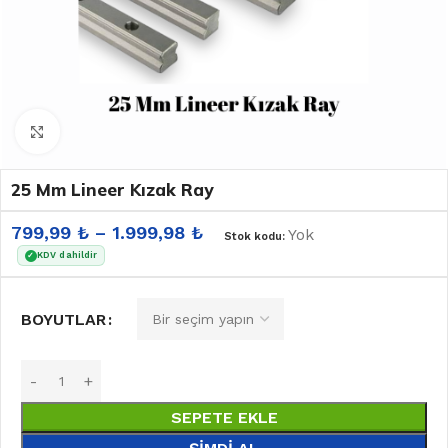
Büyütmek için tıklayın
25 Mm Lineer Kızak Ray
799,99
₺
–
1.999,98
₺
Yok
Stok kodu:
KDV dahildir
✓
BOYUTLAR
SEPETE EKLE