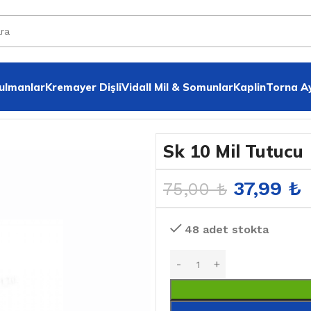
Rulmanlar
Kremayer Dişli
VidalI Mil & Somunlar
Kaplin
Torna A
Sk 10 Mil Tutucu
37,99
₺
75,00
₺
48 adet stokta