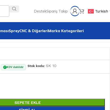
Destek
Sipariş Takip
Turkish
ynası
Sprey
CNC & Diğerleri
Marka Kategorileri
SK 10
Stok kodu:
KDV dahildir
✓
SEPETE EKLE