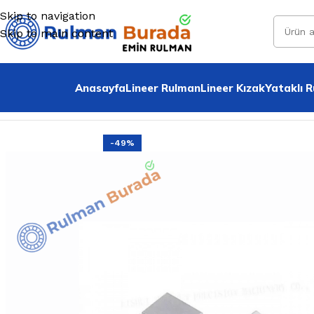
Skip to navigation
Skip to main content
Anasayfa
Lineer Rulman
Lineer Kızak
Yataklı 
Home
»
Tüm Ürünler
»
Sk 10 Mil Tutucu
-49%