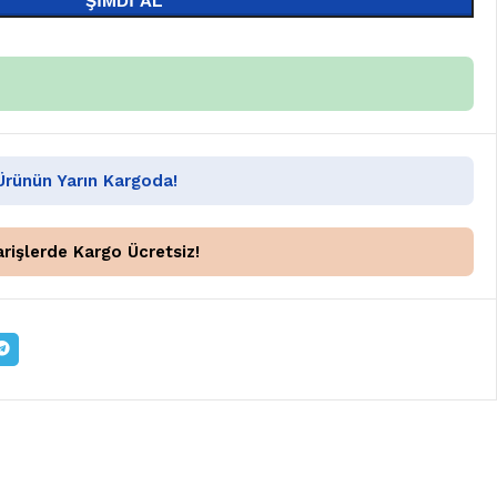
ŞIMDI AL
 Ürünün Yarın Kargoda!
rişlerde Kargo Ücretsiz!