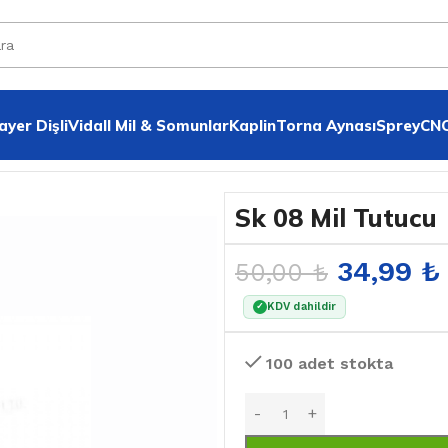
yer Dişli
VidalI Mil & Somunlar
Kaplin
Torna Aynası
Sprey
CNC
Sk 08 Mil Tutucu
34,99
₺
50,00
₺
KDV dahildir
✓
100 adet stokta