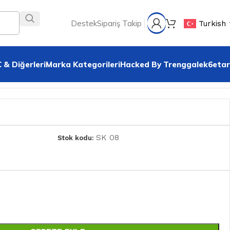
Destek
Sipariş Takip
Turkish
 & Diğerleri
Marka Kategorileri
Hacked By Trenggalek6etar
SK 08
Stok kodu: