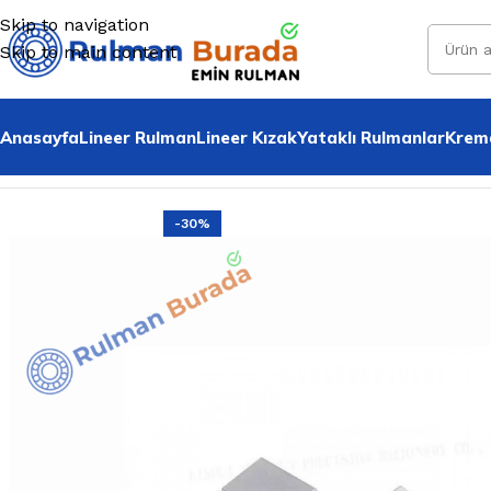
Skip to navigation
Skip to main content
Anasayfa
Lineer Rulman
Lineer Kızak
Yataklı Rulmanlar
Krema
Home
»
Tüm Ürünler
»
Sk 08 Mil Tutucu
-30%