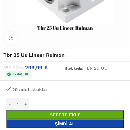
Büyütmek için tıklayın
Tbr 25 Uu Lineer Rulman
299,99
₺
350,00
₺
TBR 25 UU
Stok kodu:
KDV dahildir
✓
20 adet stokta
SEPETE EKLE
ŞIMDI AL