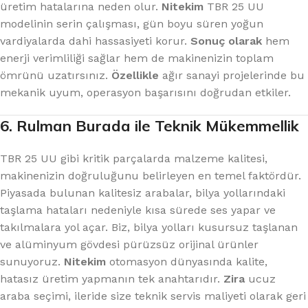
üretim hatalarına neden olur.
Nitekim
TBR 25 UU
modelinin serin çalışması, gün boyu süren yoğun
vardiyalarda dahi hassasiyeti korur.
Sonuç olarak
hem
enerji verimliliği sağlar hem de makinenizin toplam
ömrünü uzatırsınız.
Özellikle
ağır sanayi projelerinde bu
mekanik uyum, operasyon başarısını doğrudan etkiler.
6. Rulman Burada ile Teknik Mükemmellik
TBR 25 UU gibi kritik parçalarda malzeme kalitesi,
makinenizin doğruluğunu belirleyen en temel faktördür.
Piyasada bulunan kalitesiz arabalar, bilya yollarındaki
taşlama hataları nedeniyle kısa sürede ses yapar ve
takılmalara yol açar. Biz, bilya yolları kusursuz taşlanan
ve alüminyum gövdesi pürüzsüz orijinal ürünler
sunuyoruz.
Nitekim
otomasyon dünyasında kalite,
hatasız üretim yapmanın tek anahtarıdır.
Zira
ucuz
araba seçimi, ileride size teknik servis maliyeti olarak geri