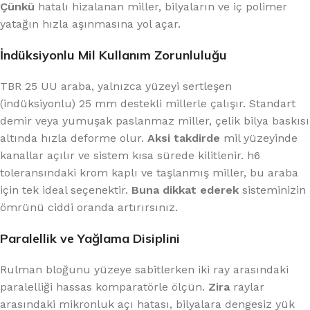
Çünkü
hatalı hizalanan miller, bilyaların ve iç polimer
yatağın hızla aşınmasına yol açar.
İndüksiyonlu Mil Kullanım Zorunluluğu
TBR 25 UU araba, yalnızca yüzeyi sertleşen
(indüksiyonlu) 25 mm destekli millerle çalışır. Standart
demir veya yumuşak paslanmaz miller, çelik bilya baskısı
altında hızla deforme olur.
Aksi takdirde
mil yüzeyinde
kanallar açılır ve sistem kısa sürede kilitlenir. h6
toleransındaki krom kaplı ve taşlanmış miller, bu araba
için tek ideal seçenektir.
Buna dikkat ederek
sisteminizin
ömrünü ciddi oranda artırırsınız.
Paralellik ve Yağlama Disiplini
Rulman bloğunu yüzeye sabitlerken iki ray arasındaki
paralelliği hassas komparatörle ölçün.
Zira
raylar
arasındaki mikronluk açı hatası, bilyalara dengesiz yük