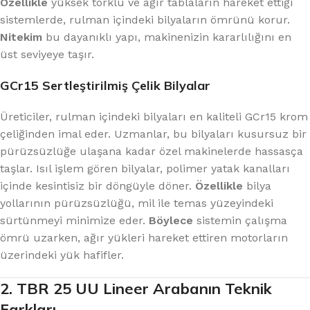
Özellikle
yüksek torklu ve ağır tablaların hareket ettiği
sistemlerde, rulman içindeki bilyaların ömrünü korur.
Nitekim
bu dayanıklı yapı, makinenizin kararlılığını en
üst seviyeye taşır.
GCr15 Sertleştirilmiş Çelik Bilyalar
Üreticiler, rulman içindeki bilyaları en kaliteli GCr15 krom
çeliğinden imal eder. Uzmanlar, bu bilyaları kusursuz bir
pürüzsüzlüğe ulaşana kadar özel makinelerde hassasça
taşlar. Isıl işlem gören bilyalar, polimer yatak kanalları
içinde kesintisiz bir döngüyle döner.
Özellikle
bilya
yollarının pürüzsüzlüğü, mil ile temas yüzeyindeki
sürtünmeyi minimize eder.
Böylece
sistemin çalışma
ömrü uzarken, ağır yükleri hareket ettiren motorların
üzerindeki yük hafifler.
2. TBR 25 UU Lineer Arabanın Teknik
Farkları