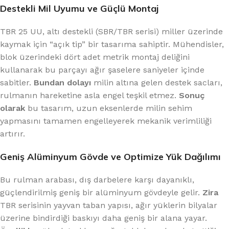
Destekli Mil Uyumu ve Güçlü Montaj
TBR 25 UU, altı destekli (SBR/TBR serisi) miller üzerinde
kaymak için “açık tip” bir tasarıma sahiptir. Mühendisler,
blok üzerindeki dört adet metrik montaj deliğini
kullanarak bu parçayı ağır şaselere saniyeler içinde
sabitler.
Bundan dolayı
milin altına gelen destek sacları,
rulmanın hareketine asla engel teşkil etmez.
Sonuç
olarak
bu tasarım, uzun eksenlerde milin sehim
yapmasını tamamen engelleyerek mekanik verimliliği
artırır.
Geniş Alüminyum Gövde ve Optimize Yük Dağılımı
Bu rulman arabası, dış darbelere karşı dayanıklı,
güçlendirilmiş geniş bir alüminyum gövdeyle gelir.
Zira
TBR serisinin yayvan taban yapısı, ağır yüklerin bilyalar
üzerine bindirdiği baskıyı daha geniş bir alana yayar.