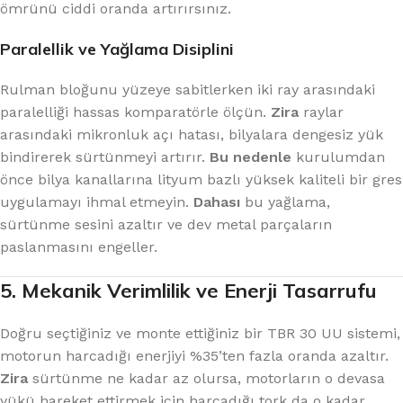
ömrünü ciddi oranda artırırsınız.
Paralellik ve Yağlama Disiplini
Rulman bloğunu yüzeye sabitlerken iki ray arasındaki
paralelliği hassas komparatörle ölçün.
Zira
raylar
arasındaki mikronluk açı hatası, bilyalara dengesiz yük
bindirerek sürtünmeyi artırır.
Bu nedenle
kurulumdan
önce bilya kanallarına lityum bazlı yüksek kaliteli bir gres
uygulamayı ihmal etmeyin.
Dahası
bu yağlama,
sürtünme sesini azaltır ve dev metal parçaların
paslanmasını engeller.
5. Mekanik Verimlilik ve Enerji Tasarrufu
Doğru seçtiğiniz ve monte ettiğiniz bir TBR 30 UU sistemi,
motorun harcadığı enerjiyi %35’ten fazla oranda azaltır.
Zira
sürtünme ne kadar az olursa, motorların o devasa
yükü hareket ettirmek için harcadığı tork da o kadar