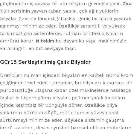
güçlendirilmiş devasa bir alüminyum gövdeyle gelir.
Zira
TBR serisinin yayvan taban yapısı, çok ağır yüklerin
bilyalar üzerine bindirdiği baskıyı geniş bir alana yayarak
aşınmayı minimize eder.
Özellikle
sarsıntılı ve yüksek
torklu çalışan sistemlerde, rulman içindeki bilyaların
ömrünü korur.
Nitekim
bu dayanıklı yapı, makinenizin
kararlılığını en üst seviyeye taşır.
GCr15 Sertleştirilmiş Çelik Bilyalar
Üreticiler, rulman içindeki bilyaları en kaliteli GCr15 krom
çeliğinden imal eder. Uzmanlar, bu bilyaları kusursuz bir
pürüzsüzlüğe ulaşana kadar özel makinelerde hassasça
taşlar. Isıl işlem gören bilyalar, polimer yatak kanalları
içinde kesintisiz bir döngüyle döner.
Özellikle
bilya
yollarının pürüzsüzlüğü, mil ile temas yüzeyindeki
sürtünmeyi minimize eder.
Böylece
sistemin çalışma
ömrü uzarken, devasa yükleri hareket ettiren motorların