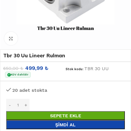
Büyütmek için tıklayın
Tbr 30 Uu Lineer Rulman
499,99
₺
650,00
₺
TBR 30 UU
Stok kodu:
KDV dahildir
✓
20 adet stokta
SEPETE EKLE
ŞIMDI AL