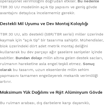
operasyonel verimliliğini doğrudan etkiler.
Bu nedenle
TBR 30 UU modelinin açık tip yapısını ve geniş gövde
avantajını detaylıca incelememiz gerekir.
Destekli Mil Uyumu ve Dev Montaj Kolaylığı
TBR 30 UU, altı destekli (SBR/TBR serisi) miller üzerinde
kaymak için “açık tip” bir tasarıma sahiptir. Mühendisler,
blok üzerindeki dört adet metrik montaj deliğini
kullanarak bu dev parçayı ağır şaselere saniyeler içinde
sabitler.
Bundan dolayı
milin altına gelen destek sacları,
rulmanın hareketine asla engel teşkil etmez.
Sonuç
olarak
bu tasarım, uzun eksenlerde milin sehim
yapmasını tamamen engelleyerek mekanik verimliliği
artırır.
Maksimum Yük Dağılımı ve Rijit Alüminyum Gövde
Bu rulman arabası, dış darbelere karşı dayanıklı,