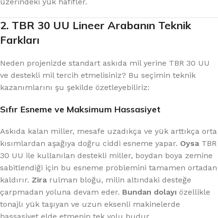
üzerindeki yük hafifler.
2. TBR 30 UU Lineer Arabanın Teknik
Farkları
Neden projenizde standart askıda mil yerine TBR 30 UU
ve destekli mil tercih etmelisiniz? Bu seçimin teknik
kazanımlarını şu şekilde özetleyebiliriz:
Sıfır Esneme ve Maksimum Hassasiyet
Askıda kalan miller, mesafe uzadıkça ve yük arttıkça orta
kısımlardan aşağıya doğru ciddi esneme yapar.
Oysa
TBR
30 UU ile kullanılan destekli miller, boydan boya zemine
sabitlendiği için bu esneme problemini tamamen ortadan
kaldırır.
Zira
rulman bloğu, milin altındaki desteğe
çarpmadan yoluna devam eder.
Bundan dolayı
özellikle
tonajlı yük taşıyan ve uzun eksenli makinelerde
hassasiyet elde etmenin tek yolu budur.